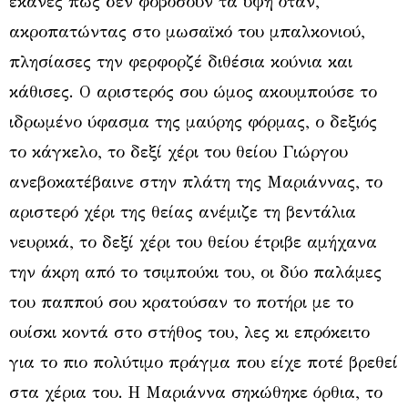
έκανες πως δεν φοβόσουν τα ύψη όταν,
ακροπατώντας στο μωσαϊκό του μπαλκονιού,
πλησίασες την φερφορζέ διθέσια κούνια και
κάθισες. Ο αριστερός σου ώμος ακουμπούσε το
ιδρωμένο ύφασμα της μαύρης φόρμας, ο δεξιός
το κάγκελο, το δεξί χέρι του θείου Γιώργου
ανεβοκατέβαινε στην πλάτη της Μαριάννας, το
αριστερό χέρι της θείας ανέμιζε τη βεντάλια
νευρικά, το δεξί χέρι του θείου έτριβε αμήχανα
την άκρη από το τσιμπούκι του, οι δύο παλάμες
του παππού σου κρατούσαν το ποτήρι με το
ουίσκι κοντά στο στήθος του, λες κι επρόκειτο
για το πιο πολύτιμο πράγμα που είχε ποτέ βρεθεί
στα χέρια του. Η Μαριάννα σηκώθηκε όρθια, το