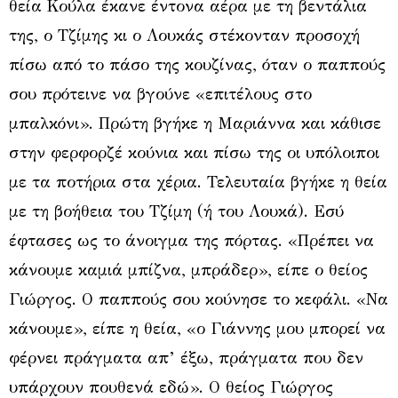
θεία Κούλα έκανε έντονα αέρα με τη βεντάλια
της, ο Τζίμης κι ο Λουκάς στέκονταν προσοχή
πίσω από το πάσο της κουζίνας, όταν ο παππούς
σου πρότεινε να βγούνε «επιτέλους στο
μπαλκόνι». Πρώτη βγήκε η Μαριάννα και κάθισε
στην φερφορζέ κούνια και πίσω της οι υπόλοιποι
με τα ποτήρια στα χέρια. Τελευταία βγήκε η θεία
με τη βοήθεια του Τζίμη (ή του Λουκά). Εσύ
έφτασες ως το άνοιγμα της πόρτας. «Πρέπει να
κάνουμε καμιά μπίζνα, μπράδερ», είπε ο θείος
Γιώργος. Ο παππούς σου κούνησε το κεφάλι. «Να
κάνουμε», είπε η θεία, «ο Γιάννης μου μπορεί να
φέρνει πράγματα απ’ έξω, πράγματα που δεν
υπάρχουν πουθενά εδώ». Ο θείος Γιώργος