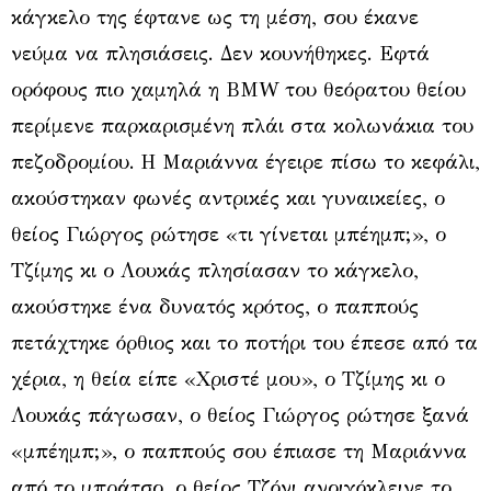
κάγκελο της έφτανε ως τη μέση, σου έκανε
νεύμα να πλησιάσεις. Δεν κουνήθηκες. Εφτά
ορόφους πιο χαμηλά η BMW του θεόρατου θείου
περίμενε παρκαρισμένη πλάι στα κολωνάκια του
πεζοδρομίου. Η Μαριάννα έγειρε πίσω το κεφάλι,
ακούστηκαν φωνές αντρικές και γυναικείες, ο
θείος Γιώργος ρώτησε «τι γίνεται μπέημπ;», ο
Τζίμης κι ο Λουκάς πλησίασαν το κάγκελο,
ακούστηκε ένα δυνατός κρότος, ο παππούς
πετάχτηκε όρθιος και το ποτήρι του έπεσε από τα
χέρια, η θεία είπε «Χριστέ μου», ο Τζίμης κι ο
Λουκάς πάγωσαν, ο θείος Γιώργος ρώτησε ξανά
«μπέημπ;», ο παππούς σου έπιασε τη Μαριάννα
από το μπράτσο, ο θείος Τζόνι ανοιγόκλεινε το