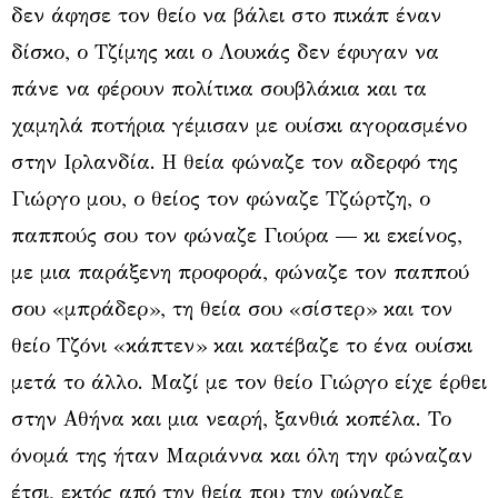
δεν άφησε τον θείο να βάλει στο πικάπ έναν
δίσκο, ο Τζίμης και ο Λουκάς δεν έφυγαν να
πάνε να φέρουν πολίτικα σουβλάκια και τα
χαμηλά ποτήρια γέμισαν με ουίσκι αγορασμένο
στην Ιρλανδία. Η θεία φώναζε τον αδερφό της
Γιώργο μου, ο θείος τον φώναζε Τζώρτζη, ο
παππούς σου τον φώναζε Γιούρα — κι εκείνος,
με μια παράξενη προφορά, φώναζε τον παππού
σου «μπράδερ», τη θεία σου «σίστερ» και τον
θείο Τζόνι «κάπτεν» και κατέβαζε το ένα ουίσκι
μετά το άλλο. Μαζί με τον θείο Γιώργο είχε έρθει
στην Αθήνα και μια νεαρή, ξανθιά κοπέλα. Το
όνομά της ήταν Μαριάννα και όλη την φώναζαν
έτσι, εκτός από την θεία που την φώναζε