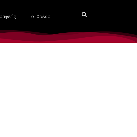
ραφείς
Το Φρέαρ