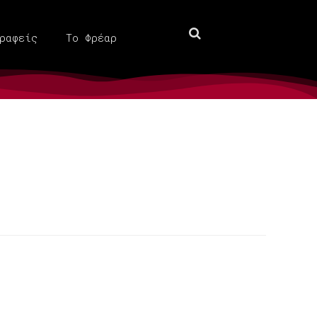
ραφείς
Το Φρέαρ